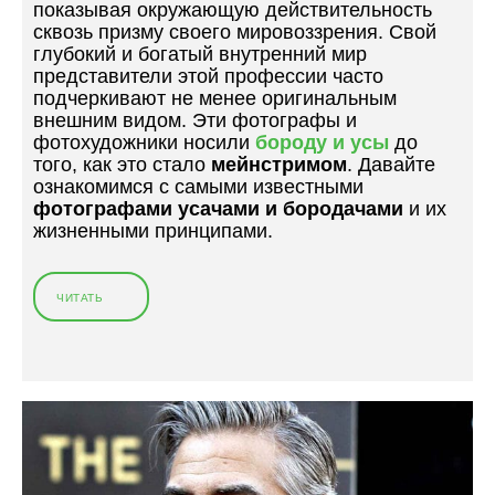
показывая окружающую действительность
сквозь призму своего мировоззрения. Свой
глубокий и богатый внутренний мир
представители этой профессии часто
подчеркивают не менее оригинальным
внешним видом. Эти фотографы и
фотохудожники носили
бороду и усы
до
того, как это стало
мейнстримом
. Давайте
ознакомимся с самыми известными
фотографами
усачами и бородачами
и их
жизненными принципами.
ЧИТАТЬ
«
П
Р
И
Н
Ц
И
П
Ы