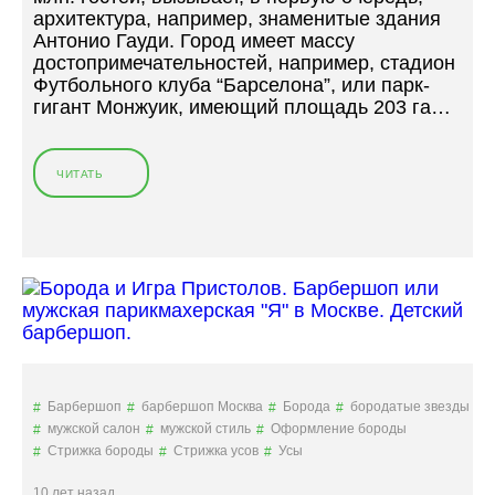
И
архитектура, например, знаменитые здания
Р
Антонио Гауди. Город имеет массу
О
достопримечательностей, например, стадион
Л
Футбольного клуба “Барселона”, или парк-
Е
гигант Монжуик, имеющий площадь 203 га…
В
И
К
ЧИТАТЬ
«
И
С
»
А
М
Ы
Е
М
О
Д
Н
Ы
Барбершоп
барбершоп Москва
Борода
бородатые звезды
Е
мужской салон
мужской стиль
Оформление бороды
Б
Стрижка бороды
Стрижка усов
Усы
А
Р
10 лет назад