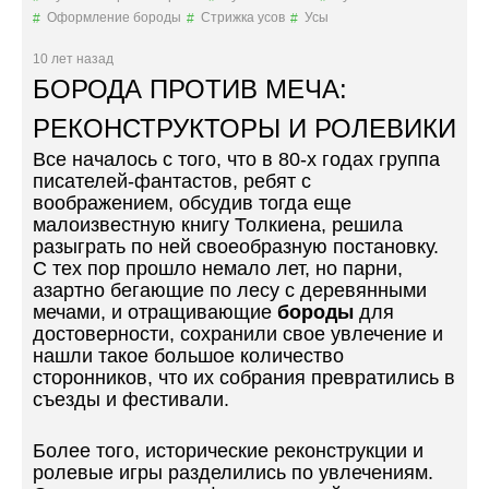
Х
Оформление бороды
Стрижка усов
Усы
А
И
10 лет назад
З
БОРОДА ПРОТИВ МЕЧА:
В
Е
РЕКОНСТРУКТОРЫ И РОЛЕВИКИ
С
Все началось с того, что в 80-х годах группа
Т
писателей-фантастов, ребят с
Н
воображением, обсудив тогда еще
О
малоизвестную книгу Толкиена, решила
Г
разыграть по ней своеобразную постановку.
О
С тех пор прошло немало лет, но парни,
Р
азартно бегающие по лесу с деревянными
О
мечами, и отращивающие
бороды
для
С
достоверности, сохранили свое увлечение и
С
нашли такое большое количество
И
сторонников, что их собрания превратились в
Й
съезды и фестивали.
С
К
О
Более того, исторические реконструкции и
Г
ролевые игры разделились по увлечениям.
О