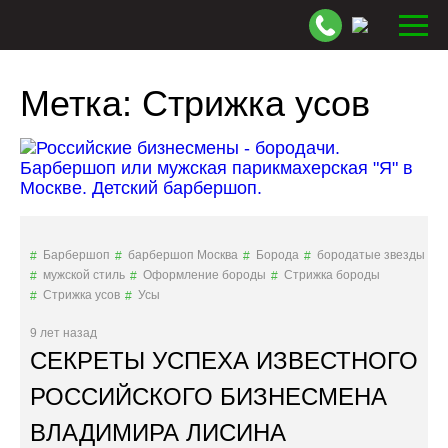
Метка:
Стрижка усов
Барбершоп
барбершоп Москва
Борода
бородатые звезды
мужской стиль
Оформление бороды
Стрижка бороды
Стрижка усов
Усы
9 лет назад
СЕКРЕТЫ УСПЕХА ИЗВЕСТНОГО
РОССИЙСКОГО БИЗНЕСМЕНА
ВЛАДИМИРА ЛИСИНА