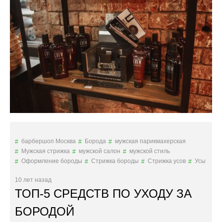
Р
Е
А
Т
И
В
Н
Ы
Е
И
Б
О
Р
О
барбершоп Москва
Борода
мужская парикмахерская
Д
Мужская стрижка
мужской салон
мужской стиль
А
Оформление бороды
Стрижка бороды
Стрижка усов
Усы
Т
Ы
10 лет назад
Е
ТОП-5 СРЕДСТВ ПО УХОДУ ЗА
Д
Е
БОРОДОЙ
Д