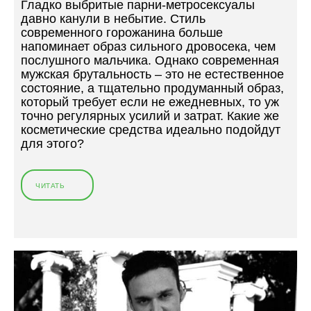
Гладко выбритые парни-метросексуалы
Ы
давно канули в небытие. Стиль
М
современного горожанина больше
О
напоминает образ сильного дровосека, чем
Р
послушного мальчика. Однако современная
О
мужская брутальность – это не естественное
З
состояние, а тщательно продуманный образ,
Ы
который требует если не ежедневных, то уж
И
точно регулярных усилий и затрат. Какие же
С
косметические средства идеально подойдут
А
для этого?
Н
Т
А
К
ЧИТАТЬ
«
Л
Т
А
О
У
П
С
-
Ы
5
»
С
Р
Е
Д