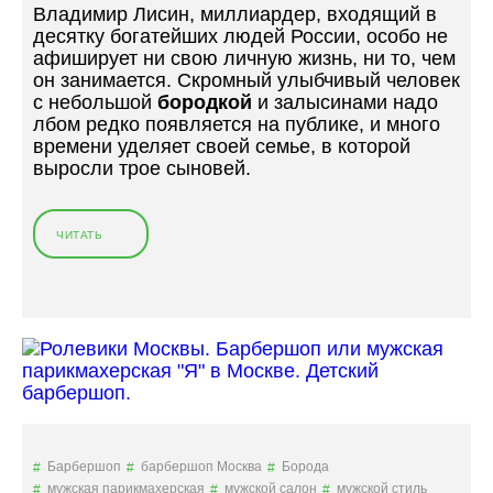
Владимир Лисин, миллиардер, входящий в
десятку богатейших людей России, особо не
афиширует ни свою личную жизнь, ни то, чем
он занимается. Скромный улыбчивый человек
с небольшой
бородкой
и залысинами надо
лбом редко появляется на публике, и много
времени уделяет своей семье, в которой
выросли трое сыновей.
ЧИТАТЬ
«
С
Е
К
Р
Е
Т
Ы
У
С
П
Барбершоп
барбершоп Москва
Борода
Е
мужская парикмахерская
мужской салон
мужской стиль