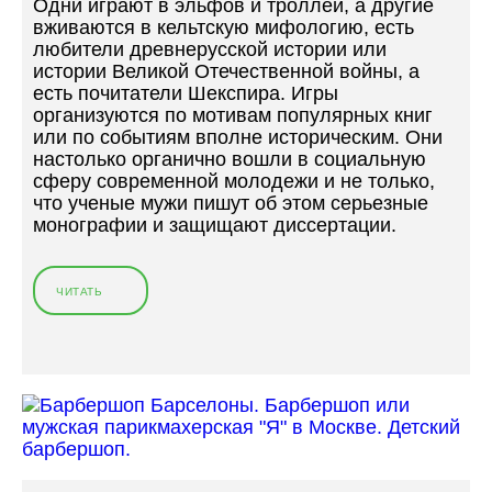
Одни играют в эльфов и троллей, а другие
Б
вживаются в кельтскую мифологию, есть
И
любители древнерусской истории или
З
истории Великой Отечественной войны, а
Н
есть почитатели Шекспира. Игры
Е
организуются по мотивам популярных книг
С
или по событиям вполне историческим. Они
М
настолько органично вошли в социальную
Е
сферу современной молодежи и не только,
Н
что ученые мужи пишут об этом серьезные
А
монографии и защищают диссертации.
В
Л
А
ЧИТАТЬ
«
Д
Б
И
О
М
Р
И
О
Р
Д
А
А
Л
П
И
Р
С
О