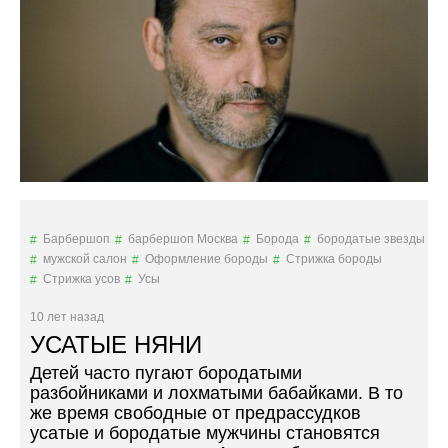
Н
Е
С
С
О
В
Е
Т
О
В
О
Т
Барбершоп
барбершоп Москва
Борода
бородатые звезды
Б
мужской салон
Оформление бороды
Стрижка бороды
И
Стрижка усов
Усы
З
Н
10 лет назад
Е
УСАТЫЕ НЯНИ
С
М
Детей часто пугают бородатыми
Е
разбойниками и лохматыми бабайками. В то
Н
же время свободные от предрассудков
О
усатые и бородатые мужчины становятся
В