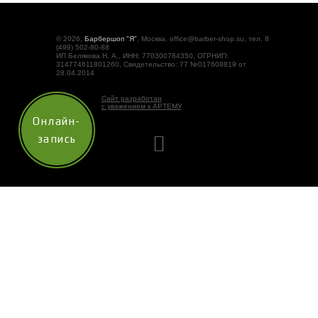
© 2026,
Барбершоп "Я"
, Москва, office@barber-shop.su, тел. 8
(499) 502-80-88
ИП Белякова Н. А., ИНН: 770300784350, ОГРНИП:
314774611801260, Свидетельство: 77 №017608819 от
28.04.2014
Сайт разработан
с уважением к АРТЕМУ
Онлайн-
запись
Наш сайт использует технологию «cookies» (небольшие
текстовые файлы, размещаемые на компьютере
пользователей), а также
сервис Яндекс.Метрика
.
Информация, собранная при помощи данного сервиса и
cookies, не может идентифицировать Вас, однако может
помочь нам улучшить работу нашего сайта. Оставаясь на
сайте, Вы даёте согласие на сбор информации и
использование cookies.