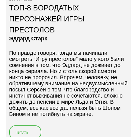
Б
ТОП-8 БОРОДАТЫХ
Е
Р
ПЕРСОНАЖЕЙ ИГРЫ
Ш
ПРЕСТОЛОВ
О
П
Эддард Старк
Ы
Б
По правде говоря, когда мы начинали
А
смотреть “Игру престолов” мало у кого были
Р
сомнения в том, что Эддард не доживет до
С
конца сериала. Но и столь скорой смерти
Е
никто не пророчил. Впрочем, человеку, не
Л
обратившему внимание на недвусмысленный
О
посыл Серсеи о том, что благородство и
Н
инстинкт выживания не сочетаются, сложно
Ы
дожить до пенсии в мире Льда и Огня. В
»
общем, все как всегда: нельзя быть Шоном
Бином и не погибнуть на экране.
ЧИТАТЬ
«