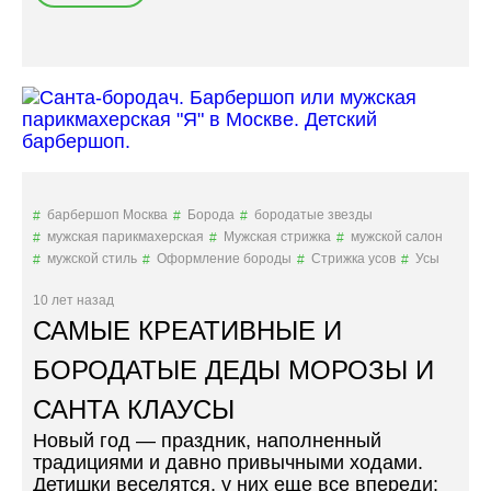
Т
О
П
-
8
Б
О
Р
О
Д
барбершоп Москва
Борода
бородатые звезды
А
мужская парикмахерская
Мужская стрижка
мужской салон
Т
мужской стиль
Оформление бороды
Стрижка усов
Усы
Ы
Х
10 лет назад
П
САМЫЕ КРЕАТИВНЫЕ И
Е
Р
БОРОДАТЫЕ ДЕДЫ МОРОЗЫ И
С
САНТА КЛАУСЫ
О
Н
Новый год — праздник, наполненный
А
традициями и давно привычными ходами.
Ж
Детишки веселятся, у них еще все впереди:
Е