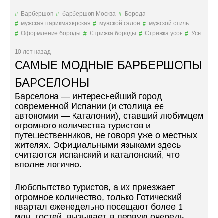
И
Т
Барбершоп
барбершоп Москва
Борода
Н
И
мужская парикмахерская
мужской салон
мужской стиль
А
В
Оформление бороды
Стрижка бороды
Стрижка усов
Усы
»
М
Е
10 лет назад
Ч
САМЫЕ МОДНЫЕ БАРБЕРШОПЫ
А
:
БАРСЕЛОНЫ
Р
Барселона — интереснейший город
Е
современной Испании (и столица ее
К
автономии — Каталонии), ставший любимцем
О
огромного количества туристов и
Н
путешественников, не говоря уже о местных
С
жителях. Официальными языками здесь
Т
считаются испанский и каталонский, что
Р
вполне логично.
У
К
Т
Любопытство туристов, а их приезжает
О
огромное количество, только Готический
Р
квартал еженедельно посещают более 1
Ы
млн. гостей, вызывает, в первую очередь,