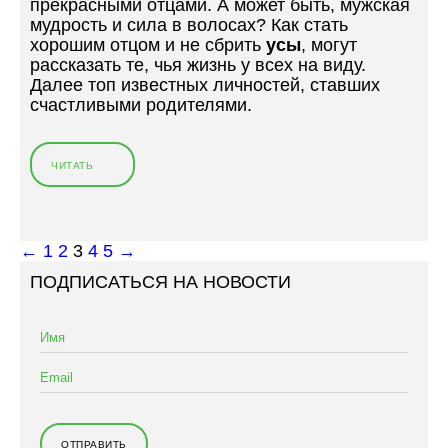
прекрасными отцами. А может быть, мужская
Б
мудрость и сила в волосах? Как стать
О
хорошим отцом и не сбрить
усы
, могут
Р
рассказать те, чья жизнь у всех на виду.
О
Далее топ известных личностей, ставших
Д
счастливыми родителями.
А
Ч
Е
ЧИТАТЬ
«
Й
У
»
С
А
Т
←
1
2
3
4
5
→
Ы
ПОДПИСАТЬСЯ НА НОВОСТИ
Е
Н
Я
Н
И
»