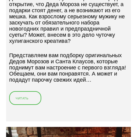
открытие, что Деда Мороза не существует, а
Й
подарки стоят денег, а не возникают из его
И
мешка. Как взрослому серьезному мужику не
Г
заскучать от обязательного набора
Р
новогодних правил и предпраздничной
Ы
суеты? Может, внесем в это дело чуточку
П
хулиганского креатива?
Р
Е
Представляем вам подборку оригинальных
С
Дедов Морозов и Санта Клаусов, которые
Т
поднимут вам настроение с первого взгляда!
О
Обещаем, они вам понравятся. А может и
Л
подадут парочку свежих идей…
О
В
»
ЧИТАТЬ
«
С
А
М
Ы
Е
К