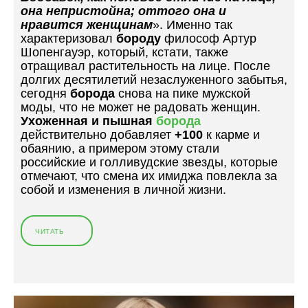
она непристойна; оттого она и
О
нравится женщинам
». Именно так
В
характеризовал
бороду
философ Артур
У
Шопенгауэр, который, кстати, также
С
отращивал растительность на лице. После
А
долгих десятилетий незаслуженного забытья,
Ч
сегодня
борода
снова на пике мужской
Е
моды, что не может не радовать женщин.
Й
Ухоженная и пышная
борода
И
действительно добавляет
+100
к карме и
Б
обаянию, а примером этому стали
О
российские и голливудские звезды, которые
Р
отмечают, что смена их имиджа повлекла за
О
собой и изменения в личной жизни.
Д
А
Ч
Е
ЧИТАТЬ
«
Й
Ч
»
Е
М
Б
О