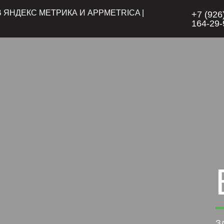
ЯНДЕКС МЕТРИКА И APPMETRICA |
+7 (926
164-29-
З