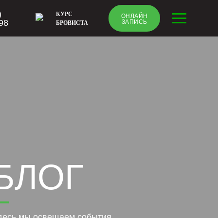
)
КУРС
ОНЛАЙН
98
ЗАПИСЬ
БРОВИСТА
БЛОГ
десь мы освещаем события