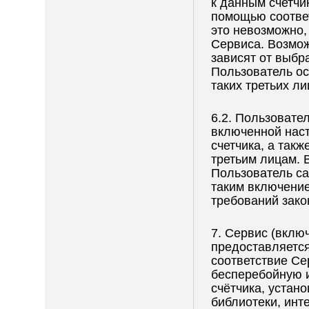
к данным счетчик
помощью соотве
это невозможно,
Сервиса. Возмож
зависят от выбр
Пользователь ос
таких третьих ли
6.2. Пользовател
включенной наст
счетчика, а так
третьим лицам. 
Пользователь са
таким включение
требований зако
7. Сервис (вкл
предоставляется
соответствие Се
бесперебойную и
счётчика, устан
библиотеки, инт