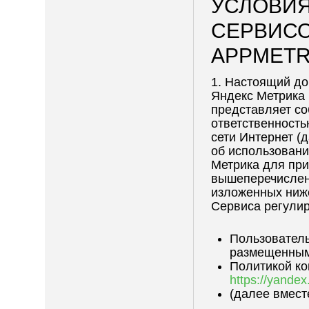
УСЛОВИ
СЕРВИСО
APPMETR
1. Настоящий до
Яндекс Метрика 
представляет с
ответственност
сети Интернет (
об использовани
Метрика для при
вышеперечислен
изложенных ниж
Сервиса регулир
Пользователь
размещенным
Политикой ко
https://yandex.
(далее вмес