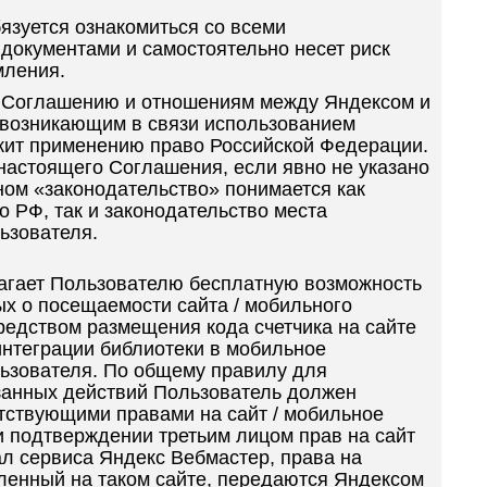
язуется ознакомиться со всеми
окументами и самостоятельно несет риск
мления.
у Соглашению и отношениям между Яндексом и
 возникающим в связи использованием
жит применению право Российской Федерации.
 настоящего Соглашения, если явно не указано
ном «законодательство» понимается как
о РФ, так и законодательство места
ьзователя.
агает Пользователю бесплатную возможность
х о посещаемости сайта / мобильного
едством размещения кода счетчика на сайте
интеграции библиотеки в мобильное
ьзователя. По общему правилу для
занных действий Пользователь должен
тствующими правами на сайт / мобильное
 подтверждении третьим лицом прав на сайт
л сервиса Яндекс Вебмастер, права на
вленный на таком сайте, передаются Яндексом