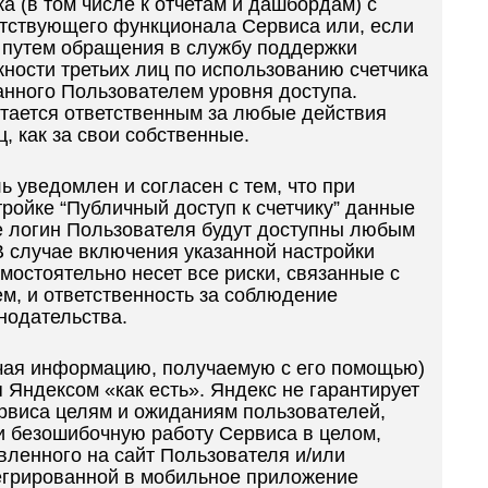
а (в том числе к отчетам и дашбордам) с
тствующего функционала Сервиса или, если
 путем обращения в службу поддержки
ности третьих лиц по использованию счетчика
анного Пользователем уровня доступа.
тается ответственным за любые действия
ц, как за свои собственные.
ь уведомлен и согласен с тем, что при
ройке “Публичный доступ к счетчику” данные
же логин Пользователя будут доступны любым
В случае включения указанной настройки
мостоятельно несет все риски, связанные с
м, и ответственность за соблюдение
нодательства.
ючая информацию, получаемую с его помощью)
 Яндексом «как есть». Яндекс не гарантирует
рвиса целям и ожиданиям пользователей,
 безошибочную работу Сервиса в целом,
овленного на сайт Пользователя и/или
егрированной в мобильное приложение