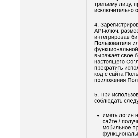
третьему лицу, п
исключительно о
4. Зарегистриро
API-ключ, размес
интегрировав би
Пользователя и
функциональной
выражает свое б
настоящего Согл
прекратить испо
код с сайта Пол
приложения Пол
5. При использ
соблюдать след
иметь логин 
сайте / получ
мобильное пр
функциональ