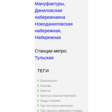
Мануфактуры
,
Даниловская
набережная
на
Новоданиловская
набережная
,
Набережная
Станции метро:
Тульская
ТЕГИ
Барбершоп
Борода
Бритье
Бритье опасной бритвой
Виды стрижек
Где постричь мальчика
Где сделать мужскую стрижку