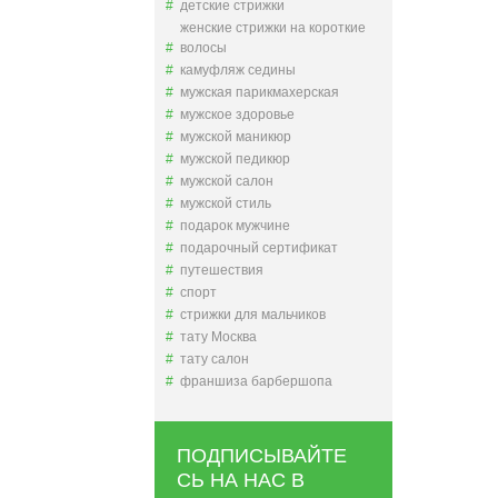
детские стрижки
женские стрижки на короткие
волосы
камуфляж седины
мужская парикмахерская
мужское здоровье
мужской маникюр
мужской педикюр
мужской салон
мужской стиль
подарок мужчине
подарочный сертификат
путешествия
спорт
стрижки для мальчиков
тату Москва
тату салон
франшиза барбершопа
ПОДПИСЫВАЙТЕ
СЬ НА НАС В