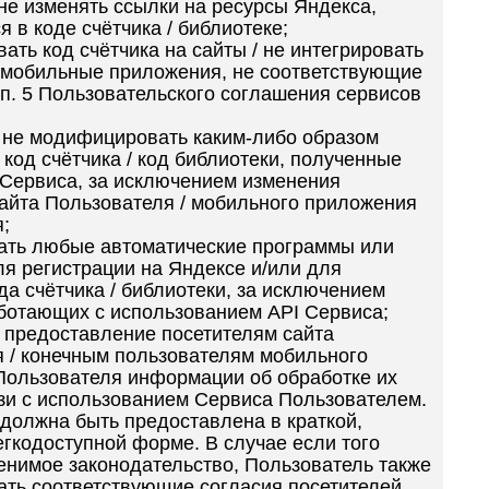
 не изменять ссылки на ресурсы Яндекса,
 в коде счётчика / библиотеке;
ать код счётчика на сайты / не интегрировать
 мобильные приложения, не соответствующие
п. 5 Пользовательского соглашения сервисов
/ не модифицировать каким-либо образом
код счётчика / код библиотеки, полученные
Сервиса, за исключением изменения
айта Пользователя / мобильного приложения
;
ать любые автоматические программы или
ля регистрации на Яндексе и/или для
да счётчика / библиотеки, за исключением
ботающих с использованием API Сервиса;
 предоставление посетителям сайта
 / конечным пользователям мобильного
ользователя информации об обработке их
зи с использованием Сервиса Пользователем.
олжна быть предоставлена в краткой,
егкодоступной форме. В случае если того
енимое законодательство, Пользователь также
ать соответствующие согласия посетителей