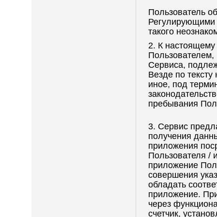
Пользователь об
Регулирующими д
такого неознако
2. К настоящем
Пользователем,
Сервиса, подле
Везде по тексту
иное, под терми
законодательств
пребывания Пол
3. Сервис предл
получения данны
приложения поср
Пользователя / 
приложение Пол
совершения ука
обладать соотве
приложение. При
через функциона
счетчик, устано