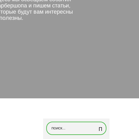
арбершопа и пишем статьи,
оторые будут вам интересны
 полезны.
Н
а