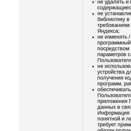
не удалять и
содержащиеся
не устанавлив
библиотеку в
требованиям 
Яндекса;
не изменять 
программный 
посредством 
параметров с
Пользователя
не использов
устройства д
получения ко
программ, ра
обеспечивать
Пользователя
приложения П
данных в свя
Информация д
понятной и л
требует прим
обязан получ