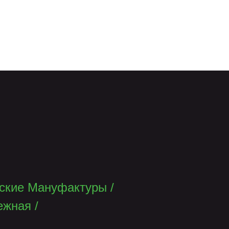
ские Мануфактуры
/
ежная
/