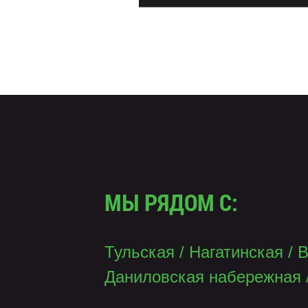
МЫ РЯДОМ С:
Тульская
/
Нагатинская
/
В
Даниловская набережная