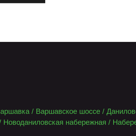
аршавка
/
Варшавское шоссе
/
Данилов
/
Новоданиловская набережная
/
Набер