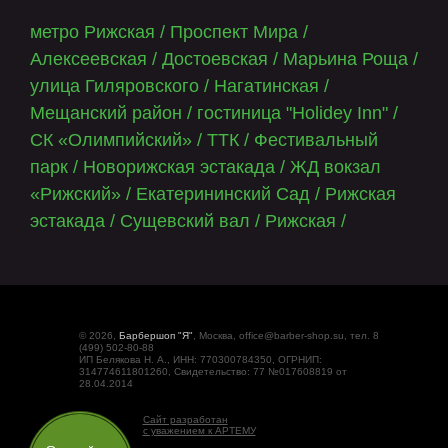
метро Рижская
/
Проспект Мира
/
Алексеевская
/
Достоевская
/
Марьина Роща
/
улица Гиляровского
/
Нагатинская
/
Мещанский район
/
гостиница "Holidey Inn"
/
СК «Олимпийский»
/
ТТК
/
Фестивальный
парк
/
Новорижская эстакада
/
ЖД вокзал
«Рижский»
/
Екатерининский Сад
/
Рижская
эстакада
/
Сущевский вал
/
Рижская
/
© 2026,
Барбершоп "Я"
, Москва, office@barber-shop.su, тел. 8
(499) 502-80-88
ИП Белякова Н. А., ИНН: 770300784350, ОГРНИП:
314774611801260, Свидетельство: 77 №017608819 от
28.04.2014
Сайт разработан
с уважением к АРТЕМУ